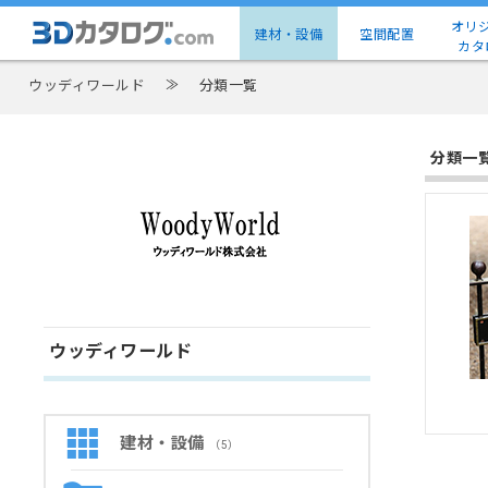
オリ
建材・設備
空間配置
カタ
ウッディワールド
≫
分類一覧
分類一
ウッディワールド
建材・設備
（5）