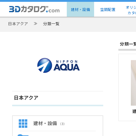
オリ
建材・設備
空間配置
カタ
日本アクア
≫
分類一覧
分類一
日本アクア
建材・設備
（3）