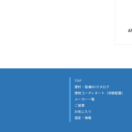
A
TOP
建材・設備3Dカタログ
建物コーディネート（空間配置）
メーカー一覧
ご提案
お気に入り
設定・情報