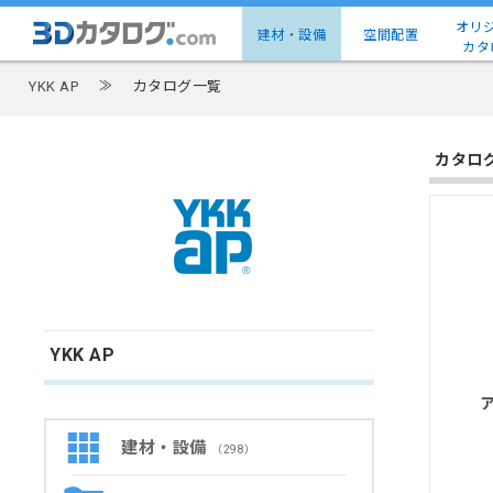
オリ
建材・設備
空間配置
カタ
YKK AP
≫
カタログ一覧
カタロ
YKK AP
建材・設備
（298）