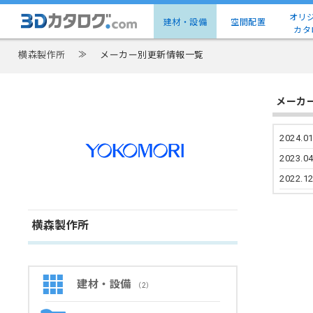
オリ
建材・設備
空間配置
カタ
横森製作所
≫
メーカー別更新情報一覧
メーカ
2024.01
2023.04
2022.12
横森製作所
建材・設備
（2）