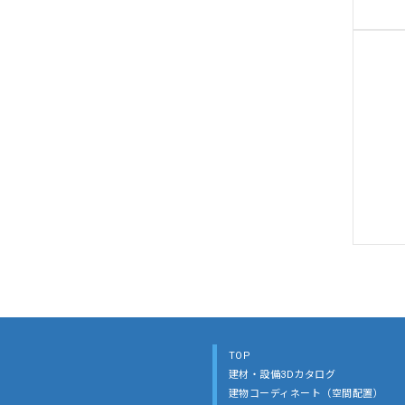
TOP
建材・設備3Dカタログ
建物コーディネート（空間配置）