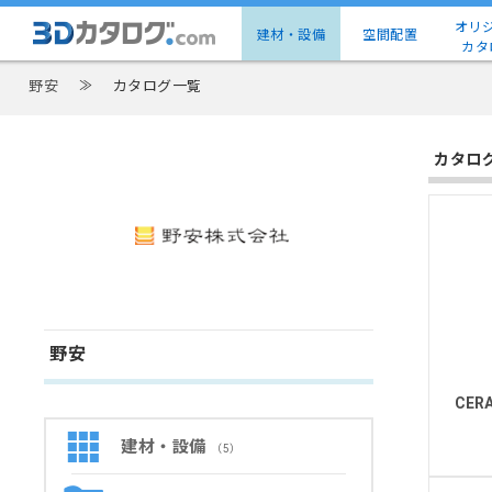
オリ
建材・設備
空間配置
カタ
野安
≫
カタログ一覧
カタロ
野安
CER
建材・設備
（5）