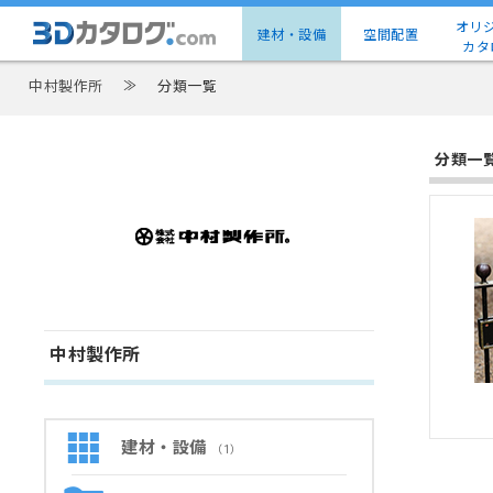
オリ
建材・設備
空間配置
カタ
中村製作所
≫
分類一覧
分類一
中村製作所
建材・設備
（1）