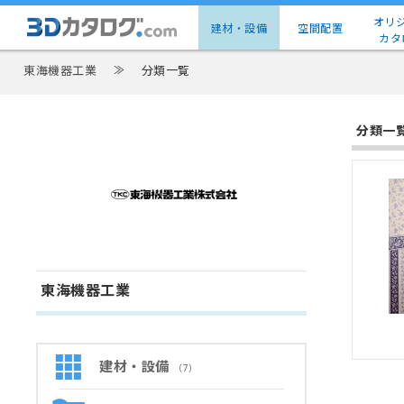
オリ
建材・設備
空間配置
カタ
東海機器工業
≫
分類一覧
分類一
東海機器工業
建材・設備
（7）