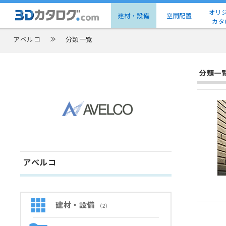
オリ
建材・設備
空間配置
カタ
アベルコ
≫
分類一覧
分類一
アベルコ
建材・設備
（2）