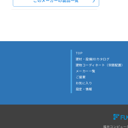
このメーカーの製品一覧
TOP
建材・設備3Dカタログ
建物コーディネート（空間配置）
メーカー一覧
ご提案
お気に入り
設定・情報
福井コンピュー