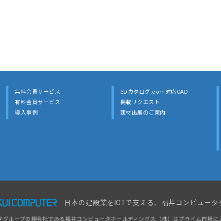
無料会員サービス
3Dカタログ.com対応CAD
有料会員サービス
掲載リクエスト
導入事例
建材出展のご案内
日本の建設業をICTで支える、福井コンピュータ
タグループの親会社である福井コンピュータホールディングス（株）はプライム市場に