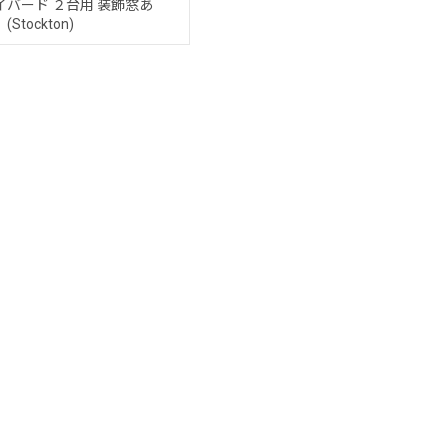
イバード ２台用 装飾窓あ
(Stockton)