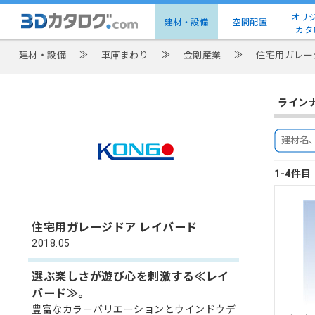
オリ
建材・設備
空間配置
カタ
建材・設備
≫
車庫まわり
≫
金剛産業
≫
住宅用ガレー
ライン
1-4件
住宅用ガレージドア レイバード
2018.05
選ぶ楽しさが遊び心を刺激する≪レイ
バード≫。
豊富なカラーバリエーションとウインドウデ