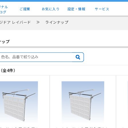
ジナル
ご提案
お気に入り
設定・情報
サービス
ログ
ジドア レイバード
≫
ラインナップ
ナップ
目（全4件）