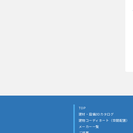
TOP
建材・設備3Dカタログ
建物コーディネート（空間配置）
メーカー一覧