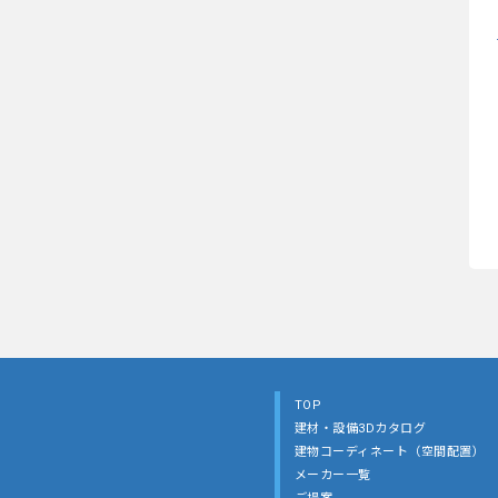
TOP
建材・設備3Dカタログ
建物コーディネート（空間配置）
メーカー一覧