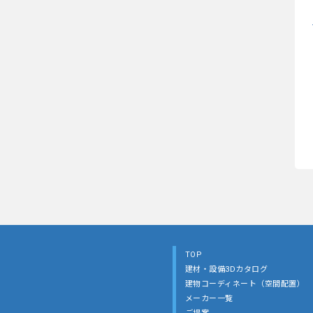
TOP
建材・設備3Dカタログ
建物コーディネート（空間配置）
メーカー一覧