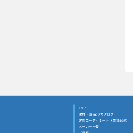
TOP
建材・設備3Dカタログ
建物コーディネート（空間配置）
メーカー一覧