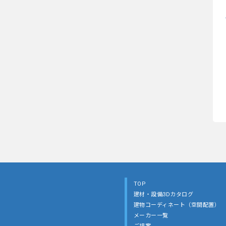
TOP
建材・設備3Dカタログ
建物コーディネート（空間配置）
メーカー一覧