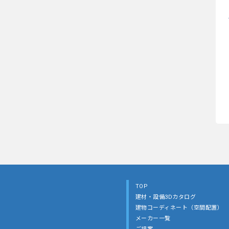
TOP
建材・設備3Dカタログ
建物コーディネート（空間配置）
メーカー一覧