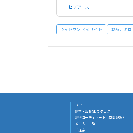
ピノアース
ウッドワン 公式サイト
製品カタロ
TOP
建材・設備3Dカタログ
建物コーディネート（空間配置）
メーカー一覧
ご提案