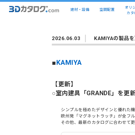
オリ
建材・設備
空間配置
カタ
2026.06.03
KAMIYAの製品
■
KAMIYA
【更新】
○室内建具「GRANDE」を更
シンプルを極めたデザインと優れた
欧州発「マグネットラッチ」が全フ
その他、最新のカタログに合わせて