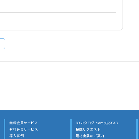
グ
無料会員サービス
3Dカタログ.com対応CAD
有料会員サービス
掲載リクエスト
導入事例
建材出展のご案内