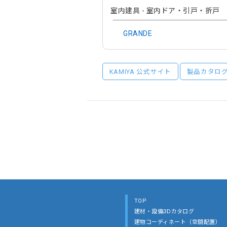
室内建具 - 室内ドア・引戸・折戸
GRANDE
KAMIYA 公式サイト
製品カタロ
TOP
建材・設備3Dカタログ
建物コーディネート（空間配置）