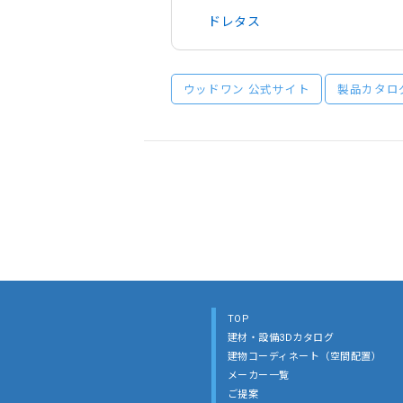
ドレタス
ウッドワン 公式サイト
製品カタロ
TOP
建材・設備3Dカタログ
建物コーディネート（空間配置）
メーカー一覧
ご提案