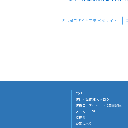
名古屋モザイク工業 公式サイト
TOP
建材・設備3Dカタログ
建物コーディネート（空間配置）
メーカー一覧
ご提案
お気に入り