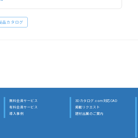
製品カタログ
無料会員サービス
3Dカタログ.com対応CAD
有料会員サービス
掲載リクエスト
導入事例
建材出展のご案内