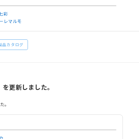
七彩
ェーレマルモ
製品カタログ
 を更新しました。
した。
カ