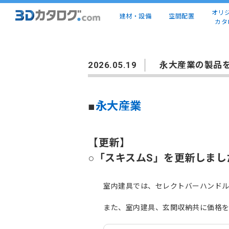
オリ
建材・設備
空間配置
カタ
2026.05.19
永大産業の製品
■
永大産業
【更新】
○「スキスムS」を更新しまし
室内建具では、セレクトバーハンド
また、室内建具、玄関収納共に価格