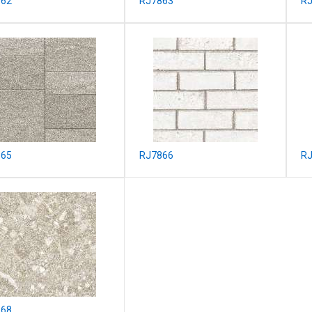
862
RJ7863
R
865
RJ7866
R
868