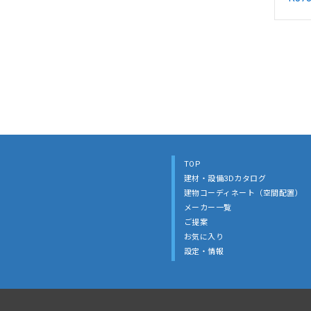
TOP
建材・設備3Dカタログ
建物コーディネート（空間配置）
メーカー一覧
ご提案
お気に入り
設定・情報