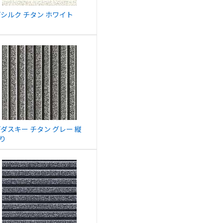
Fシルク チタン ホワイト
Fダスキー チタン グレー 縦
り