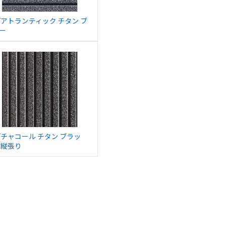
Fアトランティック チタン ブ
ー
Fチャコール チタン ブラッ
 縦張り