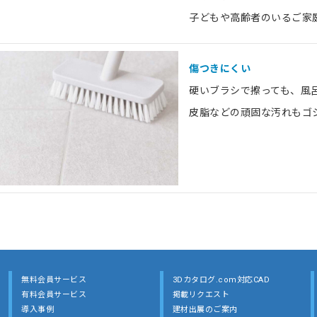
子どもや高齢者のいるご家
傷つきにくい
硬いブラシで擦っても、風
皮脂などの頑固な汚れもゴ
無料会員サービス
3Dカタログ.com対応CAD
有料会員サービス
掲載リクエスト
導入事例
建材出展のご案内