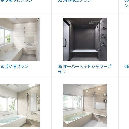
 至高の癒やしプラン
02 肩包み湯プラン
0
ン
 うるぽか湯プラン
05 オーバーヘッドシャワープ
0
ラン