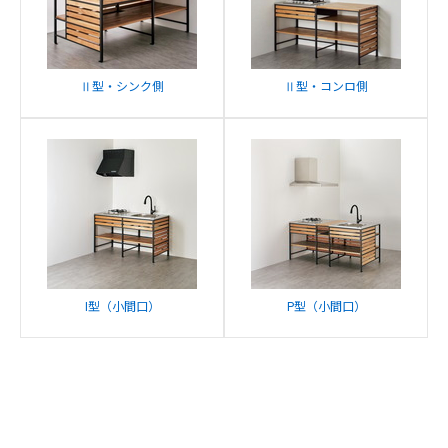
Ⅱ型・シンク側
Ⅱ型・コンロ側
I型（小間口）
P型（小間口）