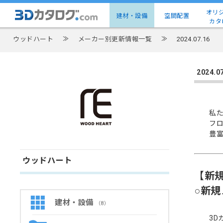
オリ
建材・設備
空間配置
カタ
ウッドハート
≫
メーカー別更新情報一覧
≫
2024.07.16
2024
私
フ
豊
ウッドハート
【新
○新
建材・設備
（8）
3D