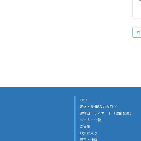
ウ
TOP
建材・設備3Dカタログ
建物コーディネート（空間配置）
メーカー一覧
ご提案
お気に入り
設定・情報