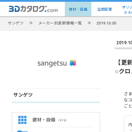
オリ
建材・設備
空間配置
カタ
サンゲツ
≫
メーカー別更新情報一覧
≫
2019.10.30
2019
【更
○ク
さ
サンゲツ
な
ご
建材・設備
（476）
内