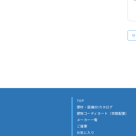
サ
TOP
建材・設備3Dカタログ
建物コーディネート（空間配置）
メーカー一覧
ご提案
お気に入り