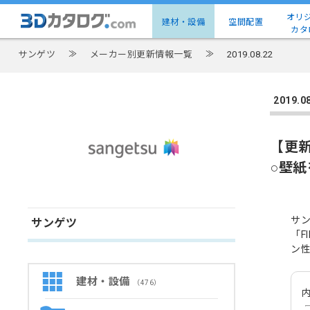
オリ
建材・設備
空間配置
カタ
サンゲツ
≫
メーカー別更新情報一覧
≫
2019.08.22
2019
【更
○壁
サン
サンゲツ
「
ン性
建材・設備
（476）
内