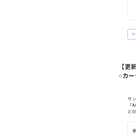
サ
【更
○カ
サ
「A
どの