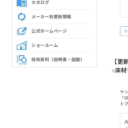
カタログ
メーカー別更新情報
公式ホームページ
サ
ショールーム
技術資料（説明書・図面）
【更
○床
サン
「G
ト
内