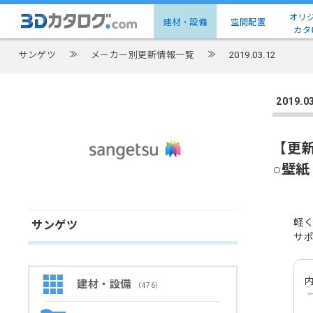
オリ
建材・設備
空間配置
カタ
サンゲツ
≫
メーカー別更新情報一覧
≫
2019.03.12
2019
【更
○壁紙
軽
サンゲツ
サ
内
建材・設備
（476）