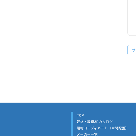
サ
TOP
建材・設備3Dカタログ
建物コーディネート（空間配置）
メーカー一覧