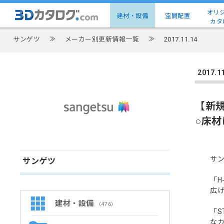
オリ
建材・設備
空間配置
カタ
サンゲツ
≫
メーカー別更新情報一覧
≫
2017.11.14
2017
【新
○床
サン
サンゲツ
「H
広
建材・設備
（476）
「S
な