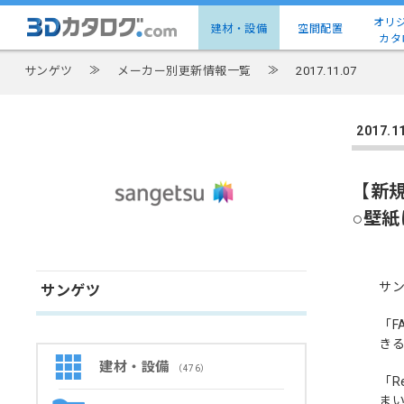
オリ
建材・設備
空間配置
カタ
サンゲツ
≫
メーカー別更新情報一覧
≫
2017.11.07
2017
【新
○壁
サン
サンゲツ
「
き
建材・設備
（476）
「R
ま