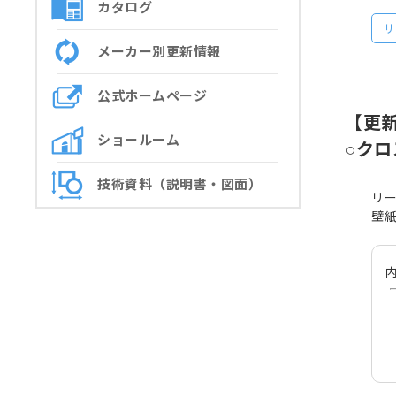
カタログ
サ
メーカー別更新情報
公式ホームページ
【更
ショールーム
○ク
技術資料（説明書・図面）
リ
壁紙
内