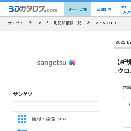
オリ
建材・設備
空間配置
カタ
サンゲツ
≫
メーカー別更新情報一覧
≫
2025.09.09
2025
【新
○ク
表
サンゲツ
内
建材・設備
（476）