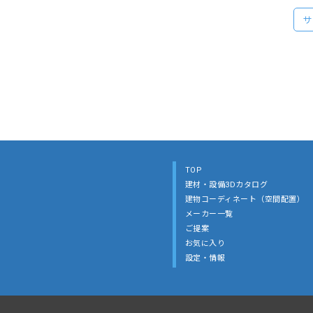
サ
TOP
建材・設備3Dカタログ
建物コーディネート（空間配置）
メーカー一覧
ご提案
お気に入り
設定・情報