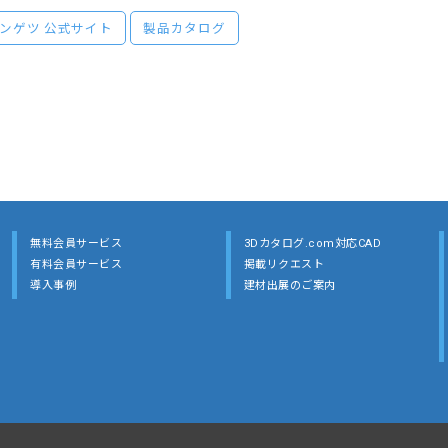
ンゲツ 公式サイト
製品カタログ
無料会員サービス
3Dカタログ.com対応CAD
有料会員サービス
掲載リクエスト
導入事例
建材出展のご案内