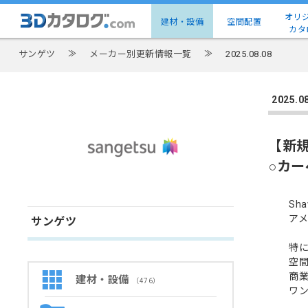
オリ
建材・設備
空間配置
カタ
サンゲツ
≫
メーカー別更新情報一覧
≫
2025.08.08
2025
【新
○カー
Sh
ア
サンゲツ
特
空
商
建材・設備
（476）
ワ