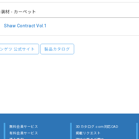
装材 - カーペット
Shaw Contract Vol.1
ンゲツ 公式サイト
製品カタログ
無料会員サービス
3Dカタログ.com対応CAD
有料会員サービス
掲載リクエスト