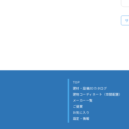
サ
TOP
建材・設備3Dカタログ
建物コーディネート（空間配置）
メーカー一覧
ご提案
お気に入り
設定・情報