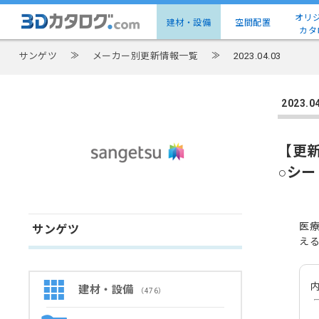
オリ
建材・設備
空間配置
カタ
サンゲツ
≫
メーカー別更新情報一覧
≫
2023.04.03
2023
【更
○シー
医
サンゲツ
え
内
建材・設備
（476）