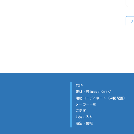
サ
TOP
建材・設備3Dカタログ
建物コーディネート（空間配置）
メーカー一覧
ご提案
お気に入り
設定・情報