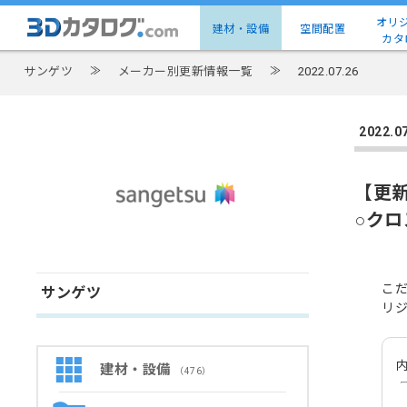
オリ
建材・設備
空間配置
カタ
サンゲツ
≫
メーカー別更新情報一覧
≫
2022.07.26
2022
【更
○クロ
こ
サンゲツ
リ
内
建材・設備
（476）