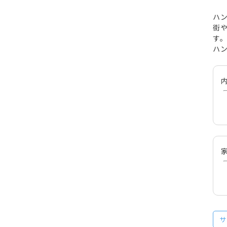
ハ
街
す。
ハ
内
サ