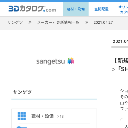
オリ
建材・設備
空間配置
カタ
サンゲツ
≫
メーカー別更新情報一覧
≫
2021.04.27
2021
【新
○「S
シ
サンゲツ
そ
山
フ
建材・設備
（476）
内