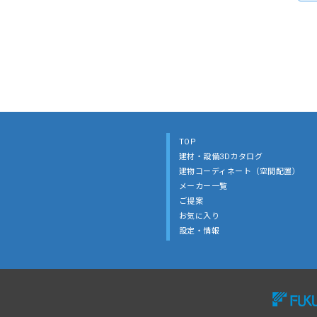
TOP
建材・設備3Dカタログ
建物コーディネート（空間配置）
メーカー一覧
ご提案
お気に入り
設定・情報