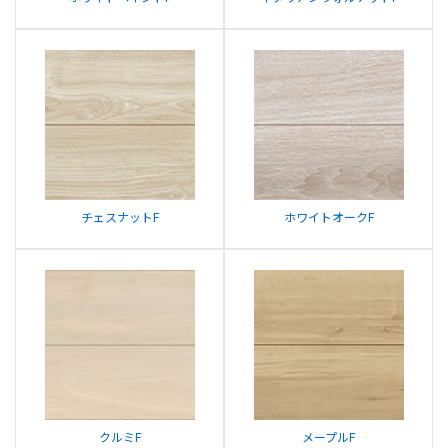
チェスナットF
ホワイトオークF
クルミF
メープルF