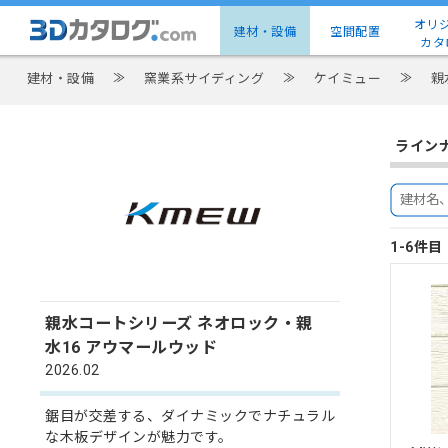
オリ
建材・設備
空間配置
カタ
建材・設備
≫
窯業系サイディング
≫
ケイミュー
≫
親
ライン
1-6件
親水コートシリーズ ネオロック・親
水16 アウマールウッド
2026.02
鋸目が交差する、ダイナミックでナチュラル
な木板デザインが魅力です。