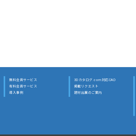
無料会員サービス
3Dカタログ.com対応CAD
有料会員サービス
掲載リクエスト
導入事例
建材出展のご案内