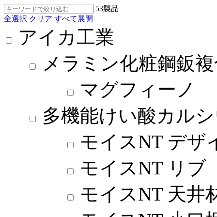
53
製品
全選択
クリア
すべて展開
アイカ工業
メラミン化粧鋼鈑複
マグフィーノ
多機能けい酸カルシ
モイスNT デザ
モイスNT リブ
モイスNT 天井