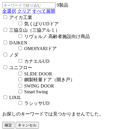
9
製品
全選択
クリア
すべて展開
アイカ工業
気くばりUDドア
三協立山（三協アルミ）
リヴェルノ 高齢者施設向け商品
DAIKEN
OMOIYARIドア
ノダ
カナエルUD
ユニフロー
SLIDE DOOR
鋼製軽量ドア（開き戸）
SWING DOOR
Smart Swing
LIXIL
ラシッサUD
お探しのキーワードでは見つかりませんでした。
確定
キャンセル