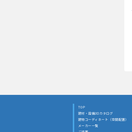
TOP
建材・設備3Dカタログ
建物コーディネート（空間配置）
メーカー一覧