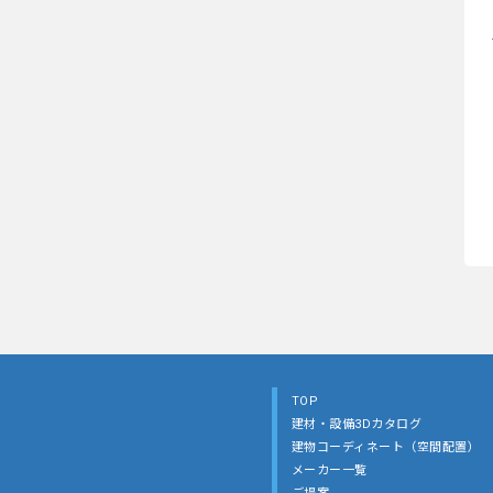
TOP
建材・設備3Dカタログ
建物コーディネート（空間配置）
メーカー一覧