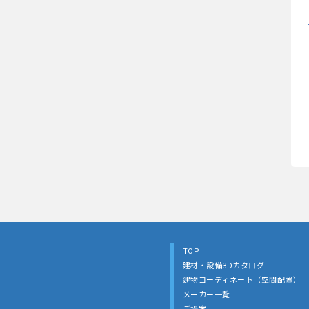
TOP
建材・設備3Dカタログ
建物コーディネート（空間配置）
メーカー一覧