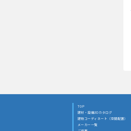
TOP
建材・設備3Dカタログ
建物コーディネート（空間配置）
メーカー一覧