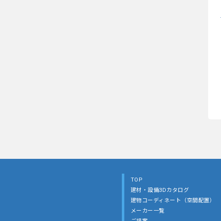
TOP
建材・設備3Dカタログ
建物コーディネート（空間配置）
メーカー一覧